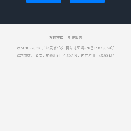
友情链接
盟拓教育
© 2010-2026
广州黄埔军校
网站地图
粤ICP备14078058号
请求次数：15 次，加载用时：0.502 秒，内存占用：45.83 MB