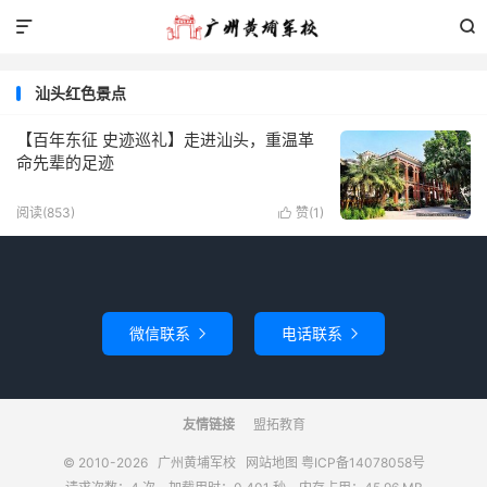


汕头红色景点
【百年东征 史迹巡礼】走进汕头，重温革
命先辈的足迹
阅读(853)
赞(
1
)

微信联系
电话联系


友情链接
盟拓教育
© 2010-2026
广州黄埔军校
网站地图
粤ICP备14078058号