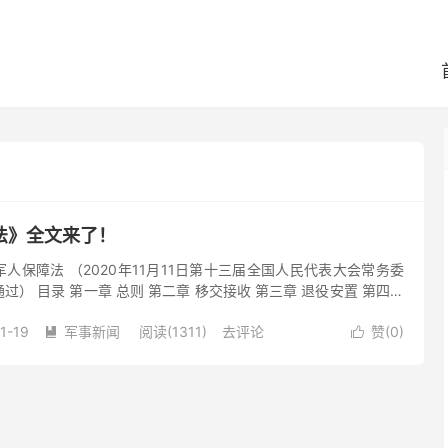
法》全文来了！
人保障法 （2020年11月11日第十三届全国人民代表大会常务委
） 目录 第一章 总则 第二章 移交接收 第三章 退役安置 第四章
业 第六章 抚恤优待 第七章 褒扬激励 第...
1-19
军事新闻
阅读(1311)
去评论
赞(
0
)

