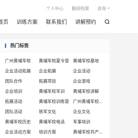

个人中心
翻阅档案
咨询
首页
训练方案
联系我们
讲解预约

热门标签
广州黄埔军校
黄埔军校夏令营
黄埔军校基地
企业活动拓展
企业拓展
企业活动
团队合作
拓展项目
企业游戏
企业培训
黄埔军校军训
黄埔军校讲解
拓展活动
黄埔军校训练营
广州黄埔军校企业
团队活动
铁军文化
企业文化
黄埔军校历史
黄埔军校电话
军事培训
企业活动方案
培训方案
黄埔军校共产党人