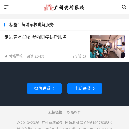


标签：黄埔军校讲解服务
走进黄埔军校-参观见学讲解服务
黄埔军校
阅读(2047)
赞(
2
)


微信联系
电话联系


友情链接
盟拓教育
© 2010-2026
广州黄埔军校
网站地图
粤ICP备14078058号