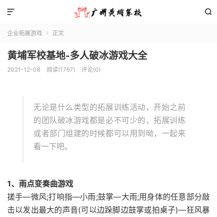


企业拓展游戏
正文

黄埔军校基地-多人破冰游戏大全
2021-12-08
阅读(1767)
评论(0)
无论是什么类型的拓展训练活动，开始之前
的团队破冰游戏都是必不可少的，拓展训练
或者部门组建的时候都可以用到呦，一起来
看一下吧。
1、雨点变奏曲游戏
搓手—微风;打响指—小雨;鼓掌—大雨;用身体的任意部分敲
击以发出最大的声音(可以边跺脚边鼓掌或拍桌子)—狂风暴