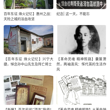
百年东征 烽火记忆】惠州之战：
纪念| 这一天，不能忘
天险之城的浴血攻坚
【百年东征 烽火记忆】兴宁大
【革命灵魂 精神照路】囊箧萧
捷，悼念孙中山先生及阵亡将士
然，两袖清风：恽代英的生活作
风
【新展】百年前的“顶流”导师！
【革命灵魂 精神照路】从革命呐