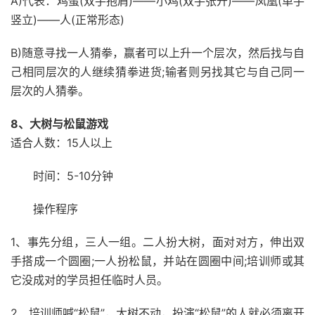
A)代表：鸡蛋(双手抱肩)——小鸡(双手张开)——凤凰(单手
竖立)——人(正常形态)
B)随意寻找一人猜拳，赢者可以上升一个层次，然后找与自
己相同层次的人继续猜拳进货;输者则另找其它与自己同一
层次的人猜拳。
8、大树与松鼠游戏
适合人数：15人以上
时间：5-10分钟
操作程序
1、事先分组，三人一组。二人扮大树，面对对方，伸出双
手搭成一个圆圈;一人扮松鼠，并站在圆圈中间;培训师或其
它没成对的学员担任临时人员。
2、培训师喊“松鼠”，大树不动，扮演“松鼠”的人就必须离开