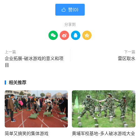
赞(
0
)

分享到




上一篇
下一篇
企业拓展-破冰游戏的意义和项
雷区取水
目
相关推荐
简单又搞笑的集体游戏
黄埔军校基地-多人破冰游戏大全