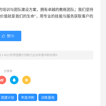
的培训与团队建设方案，拥有卓越的教练团队；我们坚持
户价值就是我们的生命”，用专业的技能与服务获取客户的
赞(
1
)

校
»
NO.1优秀团建计划助力企业年度冲刺业绩!!!
分享到



团建计划
年底冲刺
训练基地