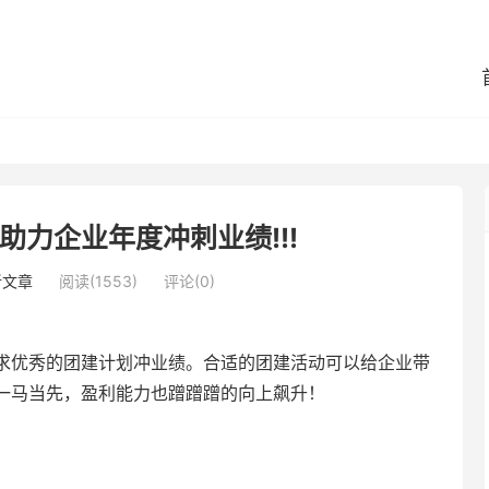
划助力企业年度冲刺业绩!!!
新文章
阅读(1553)
评论(0)
求优秀的团建计划冲业绩。合适的团建活动可以给企业带
一马当先，盈利能力也蹭蹭蹭的向上飙升！