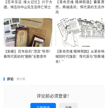
【百年东征 烽火记忆】兴宁大
【革命灵魂 精神照路】囊箧萧
捷，悼念孙中山先生及阵亡将士
然，两袖清风：恽代英的生活作
风
【新展】百年前的“顶流”导师！
【革命灵魂 精神照路】从革命呐
看恽代英如何“圈粉”无数青年
喊到时代强音：恽代英与“到黄埔
去！”
评论
抢沙发
评论前必须登录！
立即登录
注册