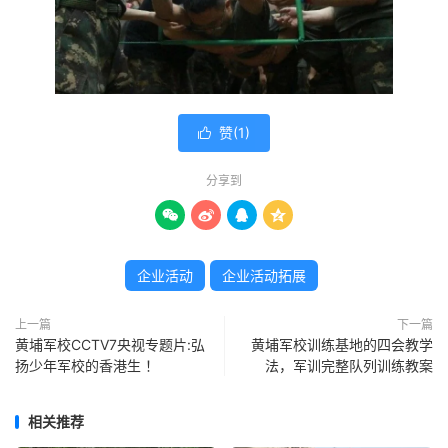
赞(
1
)

分享到




企业活动
企业活动拓展
上一篇
下一篇
黄埔军校CCTV7央视专题片:弘
黄埔军校训练基地的四会教学
扬少年军校的香港生 ！
法，军训完整队列训练教案
相关推荐