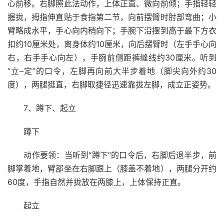
心前移。右脚照此法动作，上体正直、微向前倾；手指轻轻
握拢，拇指伸直贴于食指第二节，向前摆臂时肘部弯曲；小
臂略成水平，手心向内稍向下；手腕下沿摆到高于最下方衣
扣约10厘米处，离身体约10厘米，向后摆臂时（左手手心向
右，右手手心向左），手腕前侧距裤缝线约30厘米。听到
“立–定”的口令，左脚再向前大半步着地（脚尖向外约30
度），两腿挺直，右脚取捷径迅速靠拢左脚，成立正姿势。
7、蹲下、起立
蹲下
动作要领：当听到“蹲下”的口令后，右脚后退半步，前
脚掌着地，臂部坐在右脚跟上（膝盖不着地），两腿分开约
60度，手指自然并拢放在两膝上，上体保持正直。
起立