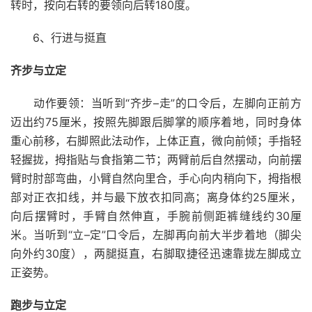
转时，按向右转的要领向后转180度。
6、行进与挺直
齐步与立定
动作要领：当听到“齐步–走”的口令后，左脚向正前方
迈出约75厘米，按照先脚跟后脚掌的顺序着地，同时身体
重心前移，右脚照此法动作，上体正直，微向前倾；手指轻
轻握拢，拇指贴与食指第二节；两臂前后自然摆动，向前摆
臂时肘部弯曲，小臂自然向里合，手心向内稍向下，拇指根
部对正衣扣线，并与最下放衣扣同高；离身体约25厘米，
向后摆臂时，手臂自然伸直，手腕前侧距裤缝线约30厘
米。当听到“立–定”口令后，左脚再向前大半步着地（脚尖
向外约30度），两腿挺直，右脚取捷径迅速靠拢左脚成立
正姿势。
跑步与立定