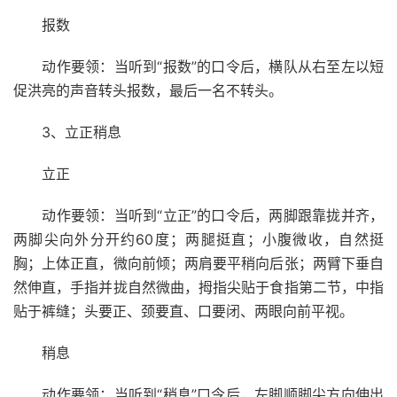
报数
动作要领：当听到“报数”的口令后，横队从右至左以短
促洪亮的声音转头报数，最后一名不转头。
3、立正稍息
立正
动作要领：当听到“立正”的口令后，两脚跟靠拢并齐，
两脚尖向外分开约60度；两腿挺直；小腹微收，自然挺
胸；上体正直，微向前倾；两肩要平稍向后张；两臂下垂自
然伸直，手指并拢自然微曲，拇指尖贴于食指第二节，中指
贴于裤缝；头要正、颈要直、口要闭、两眼向前平视。
稍息
动作要领：当听到“稍息”口令后，左脚顺脚尖方向伸出