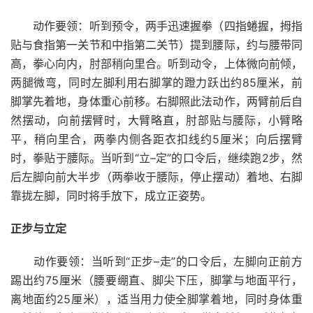
动作要领：听到预令，两手迅速握拳（四指蜷握，拇指
贴与食指第一关节和中指第二关节）提到腰际，约与腰带同
高，拳心向内，肘部稍向里合。听到动令，上体微向前倾，
两腿微弯，同时左脚利用右脚掌的蹬力跃出约85厘米，前
脚掌先着地，身体重心前移。右脚照此法动作，两臂前后自
然摆动，向前摆臂时，大臂略直，肘部贴与腰际，小臂略
平，稍向里合，两拳内侧各距衣扣线约5厘米；向后摆臂
时，拳贴于腰际。当听到“立–定”的口令后，继续跑2步，然
后左脚向前大半步（两拳收于腰际，停止摆动）着地、右脚
靠拢左脚，同时将手放下，成立正姿势。
正步与立定
动作要领：当听到“正步–走”的口令后，左脚向正前方
踢出约75厘米（腰要绷直、脚尖下压，脚掌与地面平行，
离地面约25厘米），适当用力使全脚掌着地，同时身体重