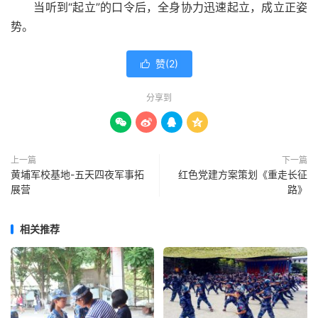
当听到“起立”的口令后，全身协力迅速起立，成立正姿
势。
赞(
2
)

分享到




上一篇
下一篇
黄埔军校基地-五天四夜军事拓
红色党建方案策划《重走长征
展营
路》
相关推荐