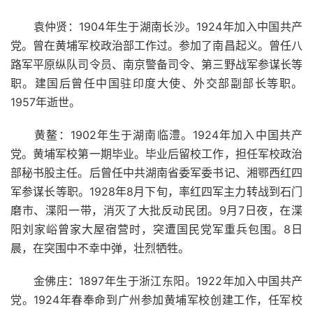
袁仲贤：1904年生于湖南长沙。1924年加入中国共产
党。曾在黄埔军校政治部工作过。参加了南昌起义。曾任八
路军平原纵队司令员、南京警备司令、第三野战军参谋长等
职。建国后曾任中国驻印度大使、外交部副部长等职。
1957年逝世。
黄鳌：1902年生于湖南临澧。1924年加入中国共产
党。黄埔军校第一期毕业。毕业后留校工作，担任军校政治
部秘书股主任。后曾任中共湖南省委军委书记、湘鄂西红四
军参谋长等职。1928年8月下旬，率红四军主力转战到石门
磨市、渫阳一带，消灭了大批反动民团。9月7日夜，在渫
阳刘家峪曾家大屋宿营时，突遭国民党军重兵包围。8日
晨，在突围中不幸中弹，壮烈牺牲。
金佛庄：1897年生于浙江东阳。1922年加入中国共产
党。1924年春奉命到广州参加黄埔军校创建工作，任军校