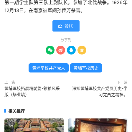
第一期学生队第三队上尉队长。参加了北伐战争。1926年
12月13日，在南京被军阀孙传芳杀害。
赞(
1
)

分享到




黄埔军校共产党人
黄埔军校历史
上一篇
下一篇
黄埔军校拓展精髓篇-领袖风采
深知黄埔军校共产党员历史-学
版（毕业墙）
习党员之精神。
相关推荐