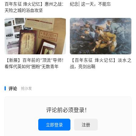
百年东征 烽火记忆】惠州之战：
纪念| 这一天，不能忘
天险之城的浴血攻坚
【新展】百年前的“顶流”导师！
【百年东征 烽火记忆】淡水之
看恽代英如何“圈粉”无数青年
战，亮剑出鞘
评论
抢沙发
评论前必须登录！
立即登录
注册