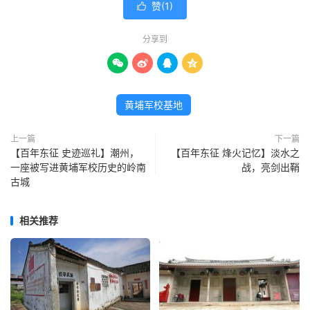
赞(
1
)

分享到




黄埔军校基地
上一篇
下一篇
【百年东征 史迹巡礼】潮州，
【百年东征 烽火记忆】淡水之
一座被写进黄埔军校历史的岭南
战，亮剑出鞘
古城
相关推荐