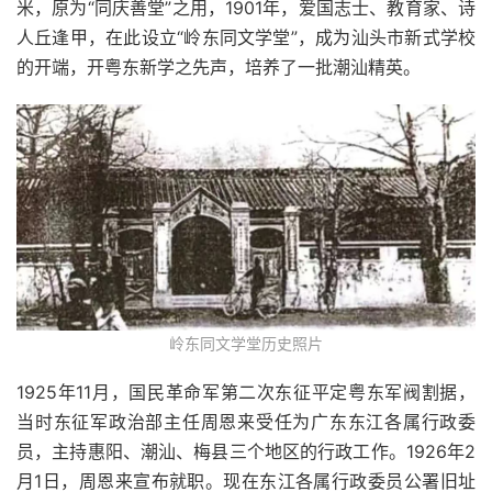
米，原为“同庆善堂”之用，1901年，爱国志士、教育家、诗
人丘逢甲，在此设立“岭东同文学堂”，成为汕头市新式学校
的开端，开粤东新学之先声，培养了一批潮汕精英。
岭东同文学堂历史照片
1925年11月，国民革命军第二次东征平定粤东军阀割据，
当时东征军政治部主任周恩来受任为广东东江各属行政委
员，主持惠阳、潮汕、梅县三个地区的行政工作。1926年2
月1日，周恩来宣布就职。现在东江各属行政委员公署旧址