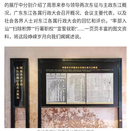
的展厅中分别介绍了周恩来参与领导两次东征与主政东江概
况，广东东江各属行政大会召开概况、会议主要代表，以及
社会各界人士对东江各属行政大会的回忆和评价。“率部入
汕”“扫除积弊”“行署职权”“宣誓就职”……一页页丰富的图文资
料，将这段峥嵘岁月向我们娓娓述说。