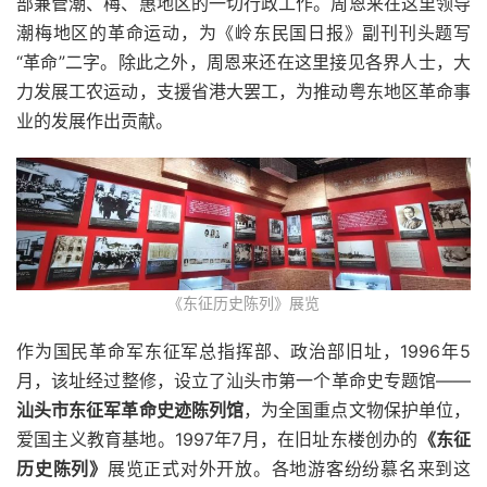
部兼管潮、梅、惠地区的一切行政工作。周恩来在这里领导
潮梅地区的革命运动，为《岭东民国日报》副刊刊头题写
“革命”二字。除此之外，周恩来还在这里接见各界人士，大
力发展工农运动，支援省港大罢工，为推动粤东地区革命事
业的发展作出贡献。
《东征历史陈列》展览
作为国民革命军东征军总指挥部、政治部旧址，1996年5
月，该址经过整修，设立了汕头市第一个革命史专题馆——
汕头市东征军革命史迹陈列馆
，为全国重点文物保护单位，
爱国主义教育基地。1997年7月，在旧址东楼创办的
《东征
历史陈列》
展览正式对外开放。各地游客纷纷慕名来到这