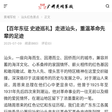


黄埔军校
汕头红色景点
正文


【百年东征 史迹巡礼】走进汕头，重温革命先
辈的足迹
2025-07-09
阅读(860)
评论(0)
汕头，一座向海而生、因港而立、因侨而兴的城市，兼容并
蓄的海洋文化、心系桑梓的家国情怀、薪火相传的红色基因
和敢闯敢试、敢为人先、埋头苦干的特区精神在这里交织碰
撞，深深烙印于这座城市的历史与发展之中。对于潮汕人来
说，周恩来总理在他们心中更显亲切，他曾于1925年至
1931年先后四次来到潮汕，他对革命事业的一往无前以及细
微的爱民情怀，在潮汕地区留下了浓墨重彩的一笔。
追随周恩来的红色记忆和东征历程，我们走进广东东江各属
行政委员公署旧址和汕头市东征革命军革命史迹陈列馆，探