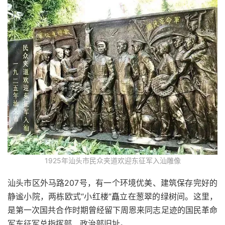
1925年汕头市民众夹道欢迎东征军入汕雕像
汕头市区外马路207号，有一个环境优美、建筑保存完好的
静谧小院，两栋欧式“小红楼”矗立在葱翠的绿树间。这里，
是第一次国共合作时期曾经留下周恩来同志足迹的国民革命
军东征军总指挥部、政治部旧址。