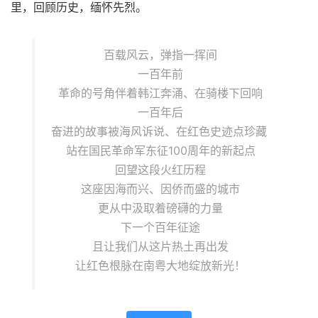
里，回顾历史，缅怀先烈。
百载风云，弹指一挥间
一百年前
革命的号角伴着韩江奔涌、在骑楼下回响
一百年后
奋进的故事被海风诉说、在红色史迹点珍藏
站在国民革命军东征100周年的新起点
回望这段火红历程
这座因海而兴、因侨而盛的城市
更从中汲取着磅礴的力量
下一个百年征途
且让我们从这片热土再出发
让红色根脉在南粤大地绽放新光！