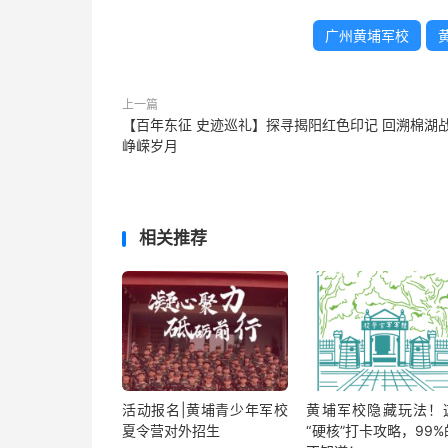
广州黄埔军校
上一篇
【百年东征 史迹巡礼】探寻揭阳红色印记 回溯棉湖
峥嵘岁月
相关推荐
活动报名|黄埔青少年军校
黄埔军校隐藏玩法！
夏令营对外招生
“硬核”打卡攻略，99