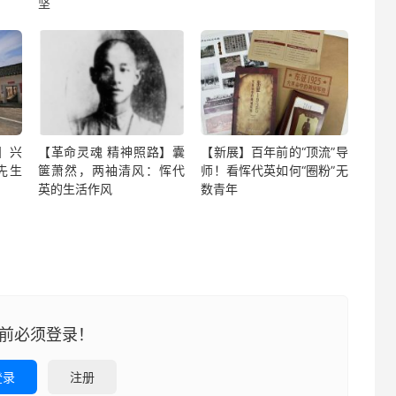
坚
】兴
【革命灵魂 精神照路】囊
【新展】百年前的“顶流”导
先生
箧萧然，两袖清风：恽代
师！看恽代英如何“圈粉”无
英的生活作风
数青年
前必须登录！
登录
注册