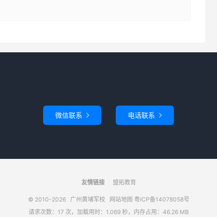
微信联系
电话联系


友情链接
盟拓教育
© 2010-2026
广州黄埔军校
网站地图
粤ICP备14078058号
请求次数：17 次，加载用时：1.069 秒，内存占用：46.26 MB