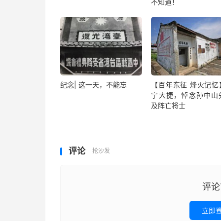
不知道！
纪念| 这一天，不能忘
【百年东征 烽火记忆
宁大捷，悼念孙中山
及阵亡将士
评论
抢沙发
评论
立即