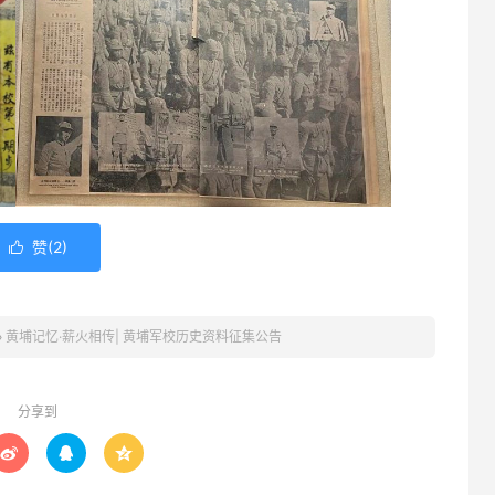
赞(
2
)

»
黄埔记忆·薪火相传| 黄埔军校历史资料征集公告
分享到


